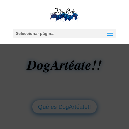
Seleccionar página
DogArtéate!!
Qué es DogArtéate!!