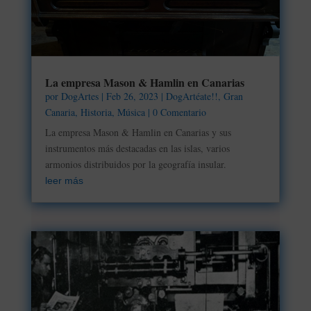
La empresa Mason & Hamlin en Canarias
por
DogArtes
|
Feb 26, 2023
|
DogArtéate!!
,
Gran
Canaria
,
Historia
,
Música
| 0 Comentario
La empresa Mason & Hamlin en Canarias y sus
instrumentos más destacadas en las islas, varios
armonios distribuidos por la geografía insular.
leer más