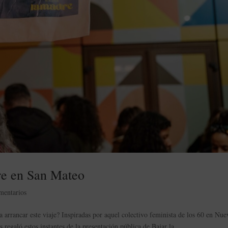
re en San Mateo
mentarios
 arrancar este viaje? Inspiradas por aquel colectivo feminista de los 60 en Nue
egaló estos instantes de la presentación pública de Bajar la...