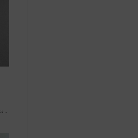
de...