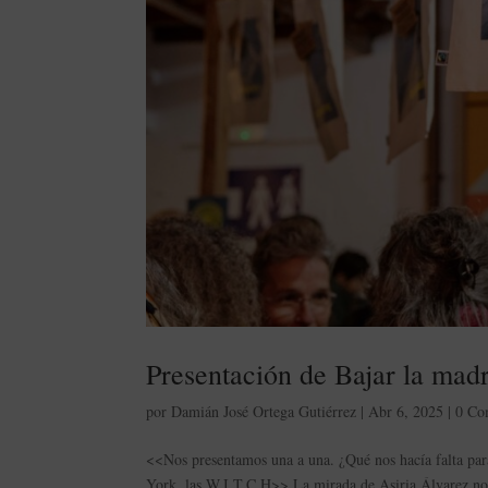
Presentación de Bajar la mad
por
Damián José Ortega Gutiérrez
|
Abr 6, 2025
|
0 Co
<<Nos presentamos una a una. ¿Qué nos hacía falta para
York, las W.I.T.C.H>> La mirada de Asiria Álvarez nos r