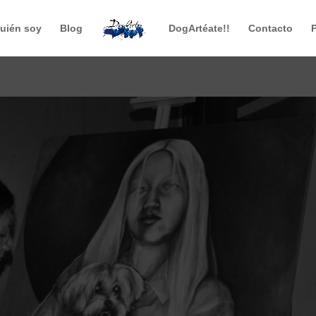
uién soy
Blog
DogArtéate!!
Contacto