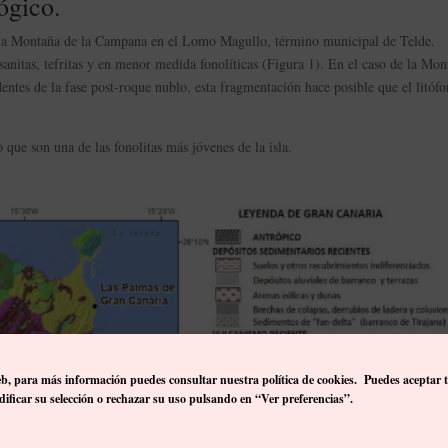
ógico.
n la Montaña de la Campana en el Lomo Magullo, término municipal de Telde.
sanitas, tefritas y en menor medida fonolíticas (Figura 1). En el caso de la Mon
ntes de la fase post-roque nublo, esta fragmentación hace posible que el litóf
 que son una de las fonolitas más jóvenes de la isla.
eb, p
ara más información puedes consultar nuestra política de cookies. Puedes aceptar 
ificar su selección o rechazar su uso pulsando en “Ver preferencias”.