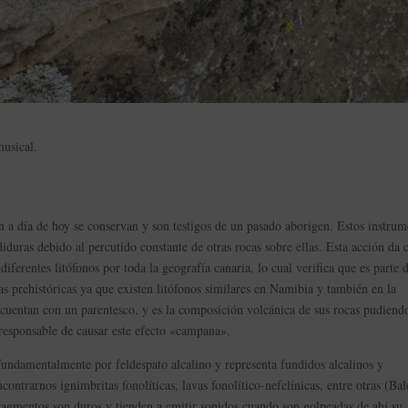
musical.
n a día de hoy se conservan y son testigos de un pasado aborigen. Estos instrum
diduras debido al percutido constante de otras rocas sobre ellas. Esta acción da
iferentes litófonos por toda la geografía canaria, lo cual verifica que es parte d
as prehistóricas ya que existen litófonos similares en Namibia y también en la
cuentan con un parentesco, y es la composición volcánica de sus rocas pudiend
al responsable de causar este efecto «campana».
fundamentalmente por feldespato alcalino y representa fundidos alcalinos y
ntrarnos ignimbritas fonolíticas, lavas fonolítico-nefelínicas, entre otras (Balc
fragmentos son duros y tienden a emitir sonidos cuando son golpeadas de ahí su