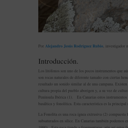
Alejandro Jesús Rodríguez Rubio
Por
, investigador 
Introducción.
Los litófonos son uno de los pocos instrumentos que aú
son rocas naturales de diferente tamaño con ciertas hen
resultado un sonido similar al de una campana. Existen d
cultura propia del pueblo aborigen y, a su vez de cultur
Península Ibérica (1). En Canarias estos instrumentos 
basáltica y fonolítica. Esta característica es la princip
La Fonolita es una roca ígnea extrusiva (2) compuesta 
subsaturados en sílice. En Canarias también podemos enco
1990). Esta roca tiende a fragmentarse, aún así estos 