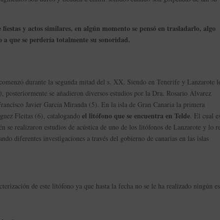
 fiestas y actos similares, en algún momento se pensó en trasladarlo, algo
o a que se perdería totalmente su sonoridad.
o comenzó durante la segunda mitad del s. XX. Siendo en Tenerife y Lanzarote l
), posteriormente se añadieron diversos estudios por la Dra. Rosario Álvarez
ancisco Javier García Miranda (5). En la isla de Gran Canaria la primera
el litófono que se encuentra en Telde
íguez Fleitas (6), catalogando
. El cual e
n se realizaron estudios de acústica de uno de los litófonos de Lanzarote y lo r
ndo diferentes investigaciones a través del gobierno de canarias en las islas
acterización de este litófono ya que hasta la fecha no se le ha realizado ningún e