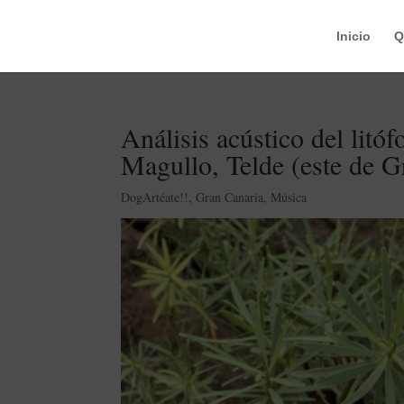
Inicio
Q
Análisis acústico del li
Magullo, Telde (este de G
DogArtéate!!
,
Gran Canaria
,
Música