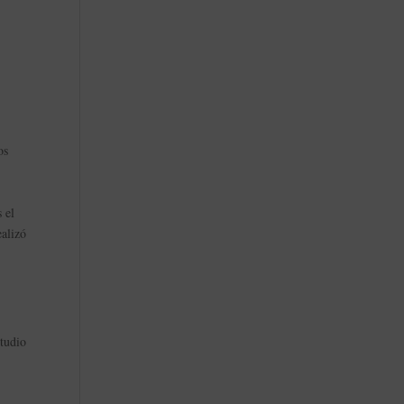
os
s el
ealizó
studio