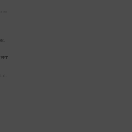
ue en
ste.
 TFFT
fiel,