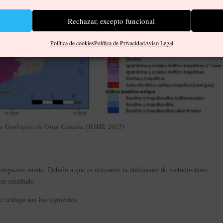
Rechazar, excepto funcional
Política de cookies
Política de Privacidad
Aviso Legal
a Geológico de Gran Canaria (IGME 2015)
nvestigación mixta. Debido a que es necesario la utilización de métodos tanto
jor resultado
e trabajo son los siguientes: