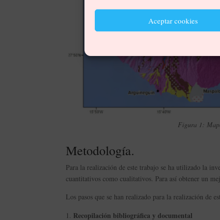
Aceptar cookies
Figura 1: Map
Metodología.
Para la realización de este trabajo se ha utilizado la i
cuantitativos como cualitativos. Para así obtener un me
Los pasos que se han realizado para la realización de est
Recopilación bibliográfica y documental