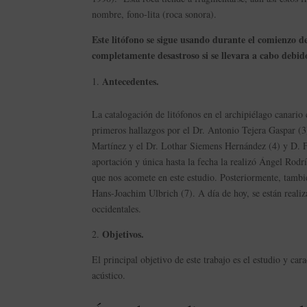
nombre, fono-lita (roca sonora).
Este litófono se sigue usando durante el comienzo de
completamente desastroso si se llevara a cabo debid
Antecedentes.
La catalogación de litófonos en el archipiélago canari
primeros hallazgos por el Dr. Antonio Tejera Gaspar (3
Martínez y el Dr. Lothar Siemens Hernández (4) y D. Fr
aportación y única hasta la fecha la realizó Ángel Rodr
que nos acomete en este estudio. Posteriormente, tambié
Hans-Joachim Ulbrich (7). A día de hoy, se están realiza
occidentales.
Objetivos.
2.
El principal objetivo de este trabajo es el estudio y car
acústico.