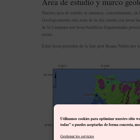
Área de estudio y marco geol
Nuestra área de estudio se enmarca, concretamente, e
Geológicamente esta zona de la isla cuenta con lavas ba
de la Campana son lavas basálticas fragmentadas procede
exista.
Estas lavas proceden de la fase post Roque Nublo por lo
Utilizamos cookies para optimizar nuestro sitio w
todas” o puedes aceptarlas de forma concreta, mod
Gestionar los servicios