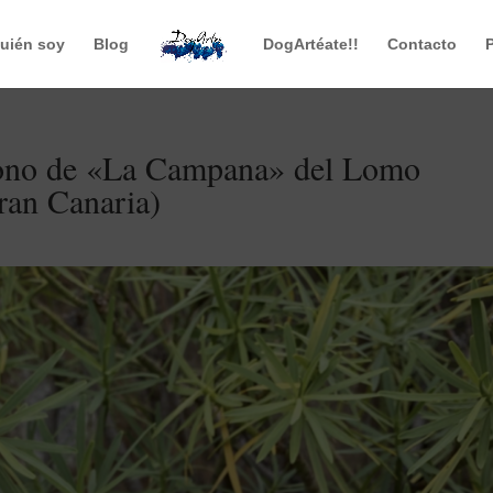
uién soy
Blog
DogArtéate!!
Contacto
tófono de «La Campana» del Lomo
ran Canaria)