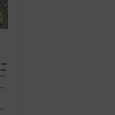
entos
 como
e la
o ser
ells,