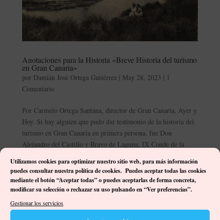
Anotaciones para la Historia «Breve Historia del turismo
en Gran Canaria»
por
Damián José Ortega Gutiérrez
|
May 28, 2023
|
1
Comentario
Por Carmelo Ortega Santana, director de Gran Canaria, Ayer y
Hoy. Si hay alguien que pudo dar testimonio de la historia del
turismo en Gran Canaria en primera persona, fue Don
Alejandro del Castillo y Bravo de Laguna, IX Conde de la
Vega Grande de Guadalupe. Él fue el...
Utilizamos cookies para optimizar nuestro sitio web, p
ara más información
puedes consultar nuestra política de cookies. Puedes aceptar todas las cookies
mediante el botón “Aceptar todas” o puedes aceptarlas de forma concreta,
modificar su selección o rechazar su uso pulsando en “Ver preferencias”.
Gestionar los servicios