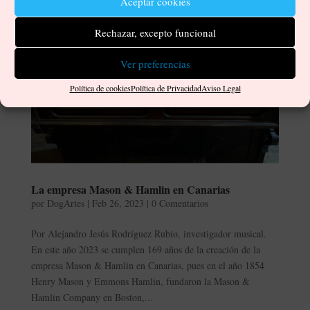
Aceptar cookies
Rechazar, excepto funcional
Ver preferencias
Política de cookies
Política de Privacidad
Aviso Legal
La empresa Mason & Hamlin en Canarias
por
DogArtes
|
Feb 26, 2023
|
0 Comentarios
Por Alejandro Jesús Rodríguez Rubio, investigador musical.
En este año 2023 se cumplen 169 años de la creación de la
empresa Mason & Hamlin en Canarias, pues en el año 1854
Henry Mason y Emmons Hamlin, fundaron la Mason &
Hamlin Company en Boston,...