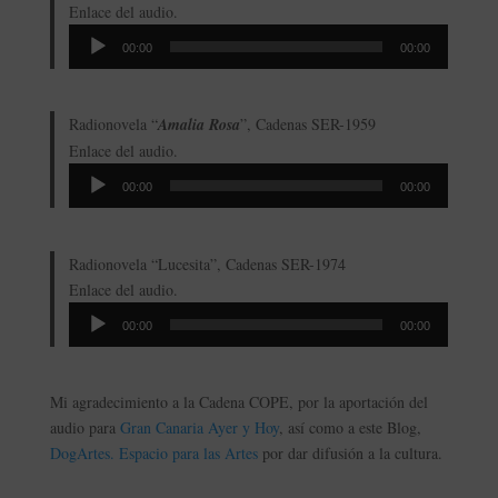
Enlace del audio.
Reproductor
00:00
00:00
de
audio
Radionovela “
Amalia Rosa
”, Cadenas SER-1959
Enlace del audio.
Reproductor
00:00
00:00
de
audio
Radionovela “Lucesita”, Cadenas SER-1974
Enlace del audio.
Reproductor
00:00
00:00
de
audio
Mi agradecimiento a la Cadena COPE, por la aportación del
audio para
Gran Canaria Ayer y Hoy
, así como a este Blog,
DogArtes. Espacio para las Artes
por dar difusión a la cultura.