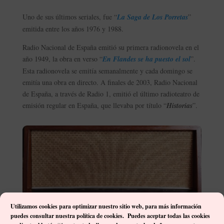
Uno de sus últimos seriales, fue “
La Saga de Los Porretas
”
emitida entre los años 1976 y 1988.
Radio Nacional de España emitió su primera radionovela en el
año 1949, la obra en verso “
En Flandes se ha puesto el sol
”.
Esta radionovela se emitía semanalmente y cada domingo se
emitía una obra en directo. A finales de 2003, Radio Nacional
de España, a través de Radio 1, emitió el último radioteatro de
emisión regular en España, que llevaba por título “
Historias
”.
Utilizamos cookies para optimizar nuestro sitio web, p
ara más información
puedes consultar nuestra política de cookies. Puedes aceptar todas las cookies