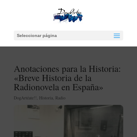
Seleccionar página
Anotaciones para la Historia:
«Breve Historia de la
Radionovela en España»
DogArtéate!!
,
Historia
,
Radio