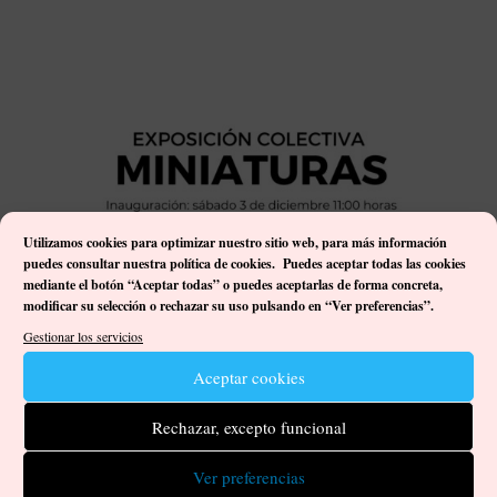
Utilizamos cookies para optimizar nuestro sitio web, p
ara más información
puedes consultar nuestra política de cookies. Puedes aceptar todas las cookies
mediante el botón “Aceptar todas” o puedes aceptarlas de forma concreta,
modificar su selección o rechazar su uso pulsando en “Ver preferencias”.
Gestionar los servicios
“Miniaturas” en Arte Tinamar, San Mateo
Aceptar cookies
por
Damián José Ortega Gutiérrez
|
Dic 2, 2022
|
Artistas
,
Exposiciones
,
Mis creaciones
|
0 Comentarios
Rechazar, excepto funcional
El arte de la miniatura, desarrollado desde hace siglos, según la
Ver preferencias
UNESCO, es “un arte bidimensional consistente en diseñar y