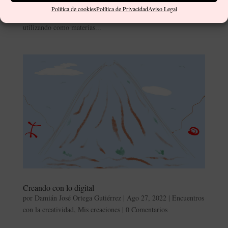
ejecutar pinturas de tamaño pequeño en libros, cartón piedra,
Política de cookies
Política de Privacidad
Aviso Legal
alfombras, textiles, muros, cerámicas y otros soportes,
utilizando como materias...
Creando con lo digital
por
Damián José Ortega Gutiérrez
|
Ago 27, 2022
|
Encuentros
con la creatividad
,
Mis creaciones
|
0 Comentarios