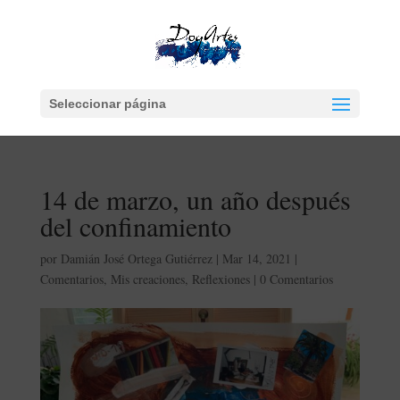
Seleccionar página
14 de marzo, un año después
del confinamiento
por
Damián José Ortega Gutiérrez
|
Mar 14, 2021
|
Comentarios
,
Mis creaciones
,
Reflexiones
|
0 Comentarios