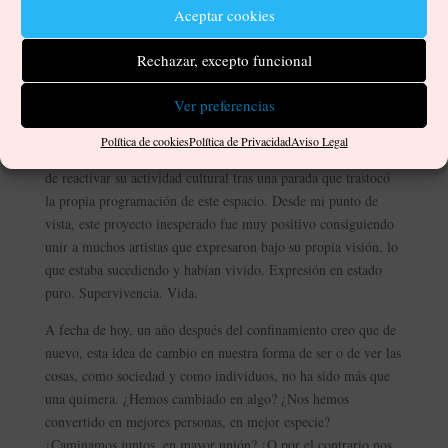
#CovidArtMuseum y compartir las obras, ya se tenía la
Aceptar cookies
posibilidad de formar parte de este gran museo virtual. Espacio
que a día de hoy sigue creciendo y no deja de sorprender,
Rechazar, excepto funcional
además de haber abierto un nuevo camino a explorar.
Ver preferencias
Tocándome más de cerca, también menciono la exposición
<<
Exprésate Realidad Exprésate
>>, iniciativa con la que La
Política de cookies
Política de Privacidad
Aviso Legal
Caldereta Sala de Exposiciones, en Vega de San Mateo, trató
de reactivar su actividad cultural tras una parada que trastocó
la propia programación de este espacio. Desde mi punto de
vista, este proyecto inesperado fue muy positivo consiguiendo
unir a muchos artistas que expresaron bajo su propia visión, lo
que estaba sucediendo y habían vivido. Expresión en estado
puro. Supervivencia. Vida.
A fecha de hoy, un año después del confinamiento creo que de
nuevo, esta idea de cambio en nuestra forma de ser o de ver las
cosas, como sociedad y como individuos, no ha sido más que
una quimera. ¿Hemos cambiado en algo? ¿Nos hemos
convertido en mejores personas, en mejor especie?
¿Caminamos juntos, en mayor unión? ¿O por el contrario nos