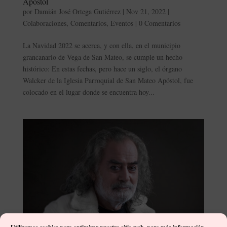
Apóstol
por
Damián José Ortega Gutiérrez
|
Nov 21, 2022
|
Colaboraciones
,
Comentarios
,
Eventos
|
0 Comentarios
La Navidad 2022 se acerca, y con ella, en el municipio
grancanario de Vega de San Mateo, se cumple un hecho
histórico: En estas fechas, pero hace un siglo, el órgano
Walcker de la Iglesia Parroquial de San Mateo Apóstol, fue
colocado en el lugar donde se encuentra hoy...