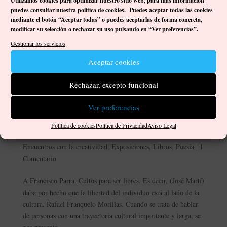
Utilizamos cookies para optimizar nuestro sitio web, p
ara más información
puedes consultar nuestra política de cookies. Puedes aceptar todas las cookies
mediante el botón “Aceptar todas” o puedes aceptarlas de forma concreta,
modificar su selección o rechazar su uso pulsando en “Ver preferencias”.
Gestionar los servicios
Aceptar cookies
Rechazar, excepto funcional
Ver preferencias
Encuentros con la creatividad: Rafael Franquelo
Morillas.
Política de cookies
Política de Privacidad
Aviso Legal
por
Damián José Ortega Gutiérrez
|
Oct 9, 2022
|
Artistas
,
Encuentros con la creatividad
,
Exposiciones
,
Libros
,
Poesía
|
1
Comentario
A Francisco Parra. Cultos para ser libres. Es decir, (José Martí)
daba por hecho que la libertad del individuo está al lado de la
cultura. Rafael Franquelo Morillas. Cuando se trata de hablar
de personas con una trayectoria cultural importante y larga, se