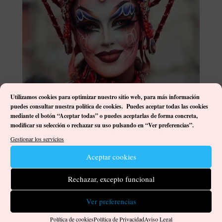
Utilizamos cookies para optimizar nuestro sitio web, p
ara más información
puedes consultar nuestra política de cookies. Puedes aceptar todas las cookies
mediante el botón “Aceptar todas” o puedes aceptarlas de forma concreta,
modificar su selección o rechazar su uso pulsando en “Ver preferencias”.
Gestionar los servicios
Aceptar cookies
Encuentros con la creatividad: Carla Domínguez
Curbelo (Drag Shírah)
Rechazar, excepto funcional
por
Damián José Ortega Gutiérrez
|
Sep 17, 2023
|
Artistas
,
Encuentros con la creatividad
|
0 Comentarios
Ver preferencias
«Como seres humanos es normal vivir soñando, desear una
Política de cookies
Política de Privacidad
Aviso Legal