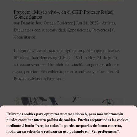
Proyecto «Museo vivo», en el CEIP Profesor Rafael
Gómez Santos
por
Damián José Ortega Gutiérrez
|
Jun 21, 2022
|
Artistas
,
Encuentros con la creatividad
,
Exposiciones
,
Proyectos
|
0
Comentarios
La ignorancia es el peor enemigo de un pueblo que quiere ser
libre Jonathan Hennessey (EEUU, 1971- ) Hoy, 21 de junio,
estrenamos verano. Un inicio de estación un poco pasado por
agua, pero también cubierto por arte, cultura y educación. El
Proyecto «Museo vivo», en...
Utilizamos cookies para optimizar nuestro sitio web, p
ara más información
puedes consultar nuestra política de cookies. Puedes aceptar todas las cookies
mediante el botón “Aceptar todas” o puedes aceptarlas de forma concreta,
modificar su selección o rechazar su uso pulsando en “Ver preferencias”.