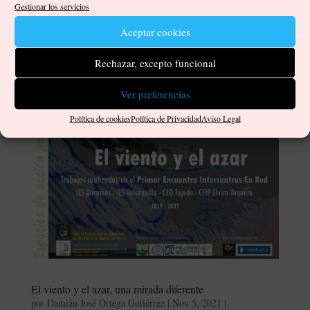
Gestionar los servicios
Aceptar cookies
Rechazar, excepto funcional
Ver preferencias
Política de cookies
Política de Privacidad
Aviso Legal
El viento y el azar, una mirada diferente
por
Damián José Ortega Gutiérrez
|
Nov 5, 2021
|