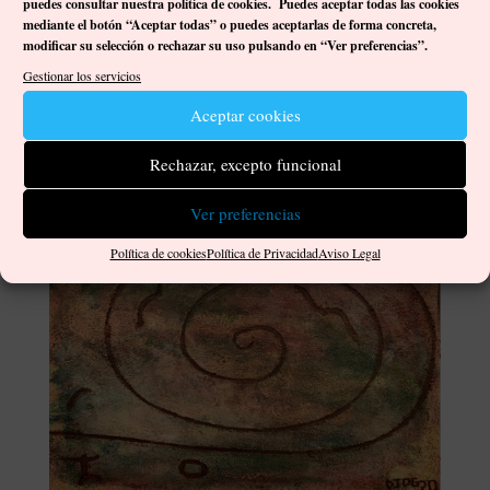
¿Qué significado tendrían para sus creadores y congéneres?
puedes consultar nuestra política de cookies. Puedes aceptar todas las cookies
mediante el botón “Aceptar todas” o puedes aceptarlas de forma concreta,
Misterios sin desvelar, conocimiento perdido, tal vez.
modificar su selección o rechazar su uso pulsando en “Ver preferencias”.
Un origen poco conocido que nos invita a fantasear sobre
Gestionar los servicios
cómo pudieron haber sido esos aborígenes canarios, qué les
Aceptar cookies
motivaba y por qué se vieron en la necesidad de grabar o de
comunicarse con otros a través de este tipo de expresión. Arte
Rechazar, excepto funcional
puro, libre, en plena naturaleza.
Ver preferencias
Política de cookies
Política de Privacidad
Aviso Legal