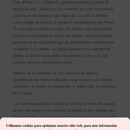
Con «Pátina» I y «Pátina II» quería acercarme al punto de
origen de todo, al inicio, a la evolución que todo va tomando
con el paso del tiempo y que sigue ahí. La idea de tiempo
como unidad de medida se escapa al planteamiento que busco.
No solo quiero reflejar ese paso del tiempo sino que también
mi interés es ahondar en la idea del cambio, anexa al tiempo,
pues este es un ingrediente que de alguna forma condiciona la
evolución o el cambio. Así queda patente en el concepto de
pátina, de dónde se encuentra físicamente, y qué es lo que
esconde bajo sus milimétricas capas.
Muchos de los grabados se ven cubiertos de materia,
escondiendo sus formas y dejando en un misterio, en muchas
ocasiones, su origen, su significado, y, sobre todo, la existencia
en sí misma.
Los colores empleados reflejan el color de la tierra, del musgo,
el paso del tiempo o la rotura de la superficie que alberga estos
dibujos, hechos con incisiones o friccionando con herramientas
primitivas. ¿Quién pudo hacer estas marcas sobre la roca?
Utilizamos cookies para optimizar nuestro sitio web, p
ara más información