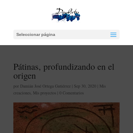
Seleccionar página
Pátinas, profundizando en el
origen
por
Damián José Ortega Gutiérrez
|
Sep 30, 2020
|
Mis
creaciones
,
Mis proyectos
|
0 Comentarios