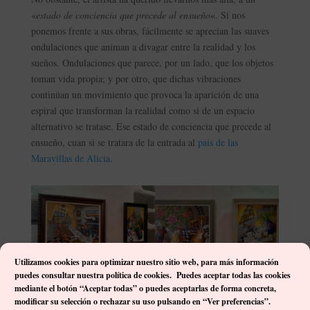
«
estado de conciencia que precede al ensueño
«. Si nos
ponemos frente a sus obras, fácilmente se aprecian las suaves
ondulaciones que animan a divagar entre la realidad y los
sueños. Ondulaciones que parece, por un lado, que los objetos
toman vida propia; y por otro, que dichas vibraciones
continúan un movimiento que provoca la aparición de una
espiral que transforman la realidad como si de un espacio
alternativo se tratase. Ese estado de conciencia que precede al
ensueño, cuan si se tratara de la entrada al
país de las
Maravillas de Alicia
.
Utilizamos cookies para optimizar nuestro sitio web, p
ara más información
puedes consultar nuestra política de cookies. Puedes aceptar todas las cookies
mediante el botón “Aceptar todas” o puedes aceptarlas de forma concreta,
El espectador cae al dulce movimiento de las escenas que Juan
modificar su selección o rechazar su uso pulsando en “Ver preferencias”.