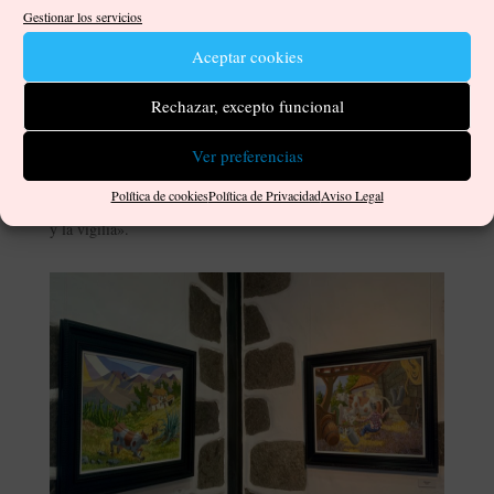
Guillermo Manrique de Lara plasma en sus lienzos, y se inicia
Gestionar los servicios
en ese mundo de maravillas que comienza a abrirse ante sus
ojos. Quizá un mundo que nos recuerda la importancia de la
Aceptar cookies
vida y el trabajo en el campo. Una realidad que ha pasado a
estar en un segundo plano y que no siempre se le da el lugar
Rechazar, excepto funcional
que merece ni la importancia que realmente tiene este mundo
en nuestra vida cotidiana, y real. Tradición, religión y cultura
Ver preferencias
es una combinación que también pueden divisarse en los
Política de cookies
Política de Privacidad
Aviso Legal
horizontes del artista a través de sus óleos en «Entre lo onírico
y la vigilia».