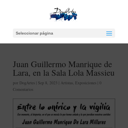
Seleccionar página
Juan Guillermo Manrique de
Lara, en la Sala Lola Massieu
por
DogArtes
|
Sep 8, 2023
|
Artistas
,
Exposiciones
|
0
Comentarios