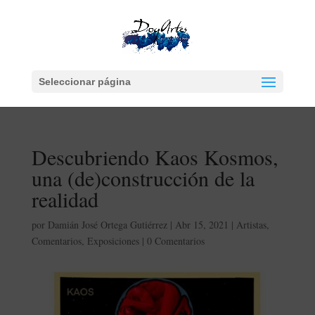
Seleccionar página
Descubriendo Kaos Kosmos,
una (de)construcción de la
realidad
por
Damián José Ortega Gutiérrez
|
Abr 15, 2021
|
Artistas
,
Comentarios
,
Exposiciones
|
0 Comentarios