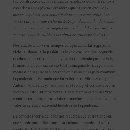
(de)construcción de la realidad es visible; es como llegamos a
entender a estos jóvenes creadores que expresan que <<
dos
mentes inquietas, dos almas distintas pero compatibles han
vivido bajo el mismo techo un 2020 pandémico, dando rienda
suelta a sus respectivas inquietudes, volcándolas en distintos
soportes y dando salida a las obras de esta exposición
>>.
Entregarse al
Nos está tocando vivir tiempos complicados.
vicio, al deseo, a la pasión
, es lo que casi con total seguridad
muchos de nosotros hicimos y estamos haciendo para resistir.
Primero a un confinamiento total inimaginable. Luego a unas
medidas de seguridad y prevención establecidas para combatir
la pandemia… Fórmula que ha valido para Miren Steel y
Antonio Andreu cuyo resultado es el caos y el cosmos que han
creado en estos últimos meses. Y si sumamos el uso del vino
como materia prima para elaborar muchos de los trabajos, más
valor tiene esta creatividad heredera de la pandemia.
La conocida teoría del caos nos recuerda que cualquier cosa
que suceda puede llevarnos a situaciones impredecibles. La
pandemia de la COVID-19 tomó por sorpresa nuestras rutinas