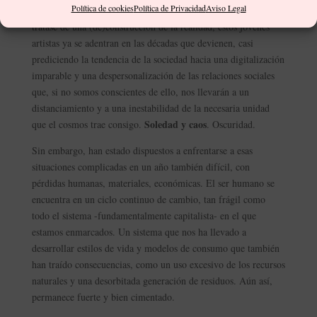
Política de cookies
Política de Privacidad
Aviso Legal
algún otro momento pertenecieron a otro ser. Y como si se
tratase de una (de)construcción de la realidad, estos jóvenes
artistas ya se adentran en las décadas que devienen, casi
prediciendo la tendencia de la sociedad hacia una digitalización
imparable y una despersonalización de las relaciones sociales
que, si no somos conscientes de ello, nos llevarán a un
distanciamiento y a una inestabilidad de la necesaria unidad
Soledad y caos
que el cosmos trae consigo.
. Oscuridad.
Sin embargo, han estado dispuestos a enfrentarse a esas
situaciones complicadas en un año también difícil, con
pérdidas humanas, materiales, económicas. El ser humano se
encuentra en un ciclo continuo de cambio, tan frágil como
todo el sistema -fundamentalmente capitalista- en el que
estamos enmarcados. Un sistema que nos ha llevado a
desarrollar estilos de vida y modelos de consumo que también
han traído consecuencias, como un uso excesivo de los recursos
naturales y una desorbitada generación de residuos. Aún así,
permanece fuerte y bien cimentado.