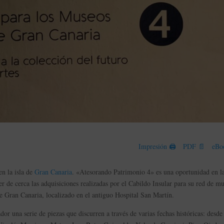
Impresión 🖨
PDF 📄
eBo
en la isla de
Gran Canaria
. «Atesorando Patrimonio 4» es una oportunidad en l
 de cerca las adquisiciones realizadas por el Cabildo Insular para su red de m
e Gran Canaria, localizado en el antiguo Hospital San Martín.
dor una serie de piezas que discurren a través de varias fechas históricas: desde