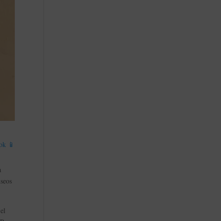
ok 📱
a
useos
 el