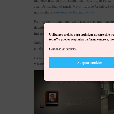
flamenco hasta la propia actualidad. José Luján Pérez,
Juan Déniz, Juan Marqués Mayol, Equipo Crónica, Féli
nueva cita de «
Atesorando Patrimonio 4
«.
Es muy seguro que quien visite este expectante muestra
descubrir que el colectivo de artistas integrantes en la 
integra.
Utilizamos cookies para optimizar nuestro sitio w
todas” o puedes aceptarlas de forma concreta, mod
Solo nos queda recomendar la visita a «Atesorando Patr
en el arte en Canarias a través de colecciones tan repre
Gestionar los servicios
La muestra puede ser visitada hasta el 12 de junio de 2
Aceptar cookies
y festivos de 10:00 a 15:00 h.