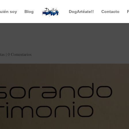
uién soy
Blog
DogArtéate!!
Contacto
stas
|
0 Comentarios