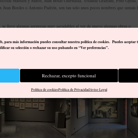
 Nicolás Massieu y Matos, Juan Botas Guirnalda, Yolanda Graziani, Pino Ojeda,
x Juan Bordes o Antonio Padrón, son tan solo unos pocos nombres que suman 
, se lleve algunas sorpresas muy agradables al ver de nuevo algunas obras o
colección insular crece y se actualiza, suma y se sitúa muy cerca de la sociedad 
eb, p
ara más información puedes consultar nuestra política de cookies. Puedes aceptar 
ificar su selección o rechazar su uso pulsando en “Ver preferencias”.
imonio 4» y ser partícipe de las investigaciones y nuevas perspectivas que se a
sentativas como esta.
022, de lunes a viernes, de 10:00 a 21:00 h., sábados de 10:00 a 18:00 h. y do
Rechazar, excepto funcional
Política de cookies
Política de Privacidad
Aviso Legal