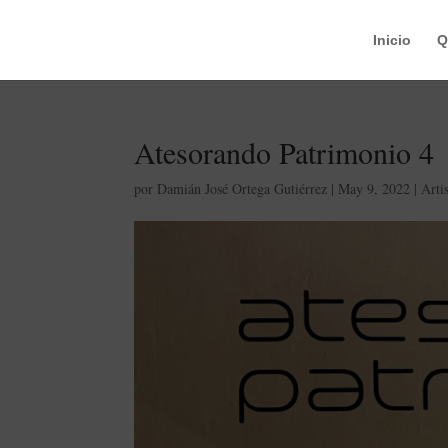
Inicio
Q
Atesorando Patrimonio 4
por
Damián José Ortega Gutiérrez
|
May 9, 2022
|
Arti