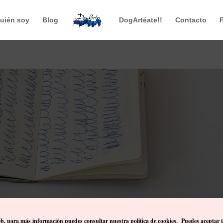
uién soy
Blog
DogArtéate!!
Contacto
eb, p
ara más información puedes consultar nuestra política de cookies. Puedes aceptar 