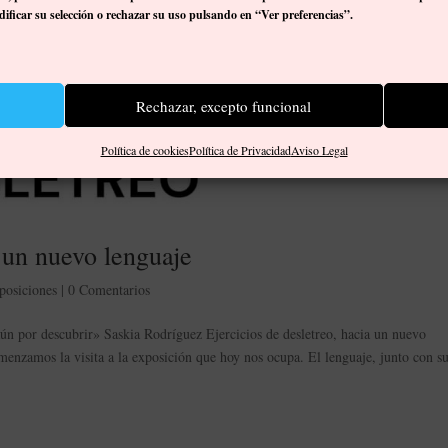
ificar su selección o rechazar su uso pulsando en “Ver preferencias”.
Rechazar, excepto funcional
Política de cookies
Política de Privacidad
Aviso Legal
a un nuevo lenguaje
posiciones
|
0 Comentarios
ún por descubrir» Saskia Rodríguez Ejercicios de desletreo, hacia un nuevo
menzamos la visita a la exposición que hoy nos ocupa. El lenguaje, junto con su