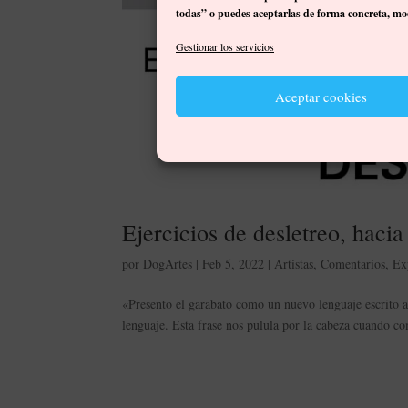
todas” o puedes aceptarlas de forma concreta, mod
Gestionar los servicios
Aceptar cookies
Ejercicios de desletreo, haci
por
DogArtes
|
Feb 5, 2022
|
Artistas
,
Comentarios
,
Ex
«Presento el garabato como un nuevo lenguaje escrito a
lenguaje. Esta frase nos pulula por la cabeza cuando co