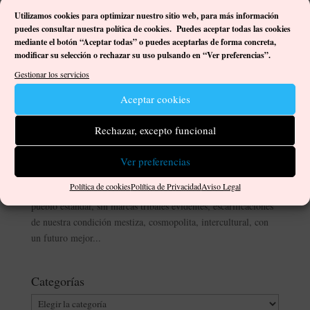
Utilizamos cookies para optimizar nuestro sitio web, p
ara más información
puedes consultar nuestra política de cookies. Puedes aceptar todas las cookies
mediante el botón “Aceptar todas” o puedes aceptarlas de forma concreta,
modificar su selección o rechazar su uso pulsando en “Ver preferencias”.
Gestionar los servicios
Aceptar cookies
Encuentros con la creatividad: Ángel Sánchez
por
Damián José Ortega Gutiérrez
|
Dic 19, 2021
|
Artistas
,
Rechazar, excepto funcional
Encuentros con la creatividad
,
Libros
|
0 Comentarios
Ver preferencias
<<Ser canario es un orgullo, un timbre de honor, pero hay que
Política de cookies
Política de Privacidad
Aviso Legal
trabajarlo mucho más, si no queremos disolvernos en un
pueblo estándar, sin marcas tribales evidentes, escarificaciones
de nuestra condición mestiza, cosmopolita, intercultural, con
un futuro mejor...
Categorías
Categorías