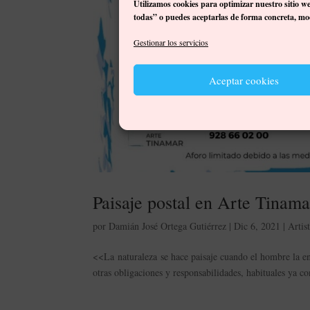
Utilizamos cookies para optimizar nuestro sitio w
todas” o puedes aceptarlas de forma concreta, mod
Gestionar los servicios
Aceptar cookies
Paisaje postal en Arte Tinama
por
Damián José Ortega Gutiérrez
|
Dic 6, 2021
|
Artis
<<La naturaleza se hace paisaje cuando el hombre la 
otras obligaciones y responsabilidades, habituales ya co