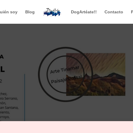
uién soy
Blog
DogArtéate!!
Contacto