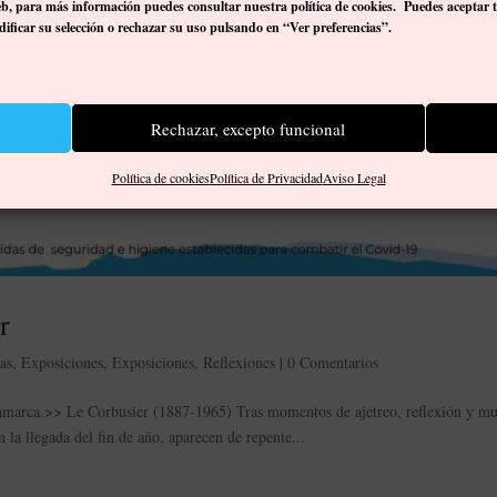
eb, p
ara más información puedes consultar nuestra política de cookies. Puedes aceptar 
ificar su selección o rechazar su uso pulsando en “Ver preferencias”.
Rechazar, excepto funcional
Política de cookies
Política de Privacidad
Aviso Legal
r
tas
,
Exposiciones
,
Exposiciones
,
Reflexiones
|
0 Comentarios
enmarca.>> Le Corbusier (1887-1965) Tras momentos de ajetreo, reflexión y m
n la llegada del fin de año, aparecen de repente...