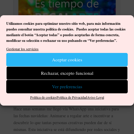
Utilizamos cookies para optimizar nuestro sitio web, p
ara más información
puedes consultar nuestra política de cookies. Puedes aceptar todas las cookies
mediante el botón “Aceptar todas” o puedes aceptarlas de forma concreta,
modificar su selección o rechazar su uso pulsando en “Ver preferencias”.
Gestionar los servicios
Aceptar cookies
Rechazar, excepto funcional
Navidad es tiempo de RegalArte
Ver preferencias
por
Damián José Ortega Gutiérrez
|
Dic 2, 2020
|
Comentarios
,
Eventos
,
Exposiciones
|
0 Comentarios
Política de cookies
Política de Privacidad
Aviso Legal
Hace unas semanas me llegó vía WhatsApp una iniciativa para
las fechas navideñas: Animarse a regalar arte e incentivar a
descubrir lo que tantas personas creativas pueden dar de sí
mismas. Esta iniciativa se está difundiendo por redes sociales y