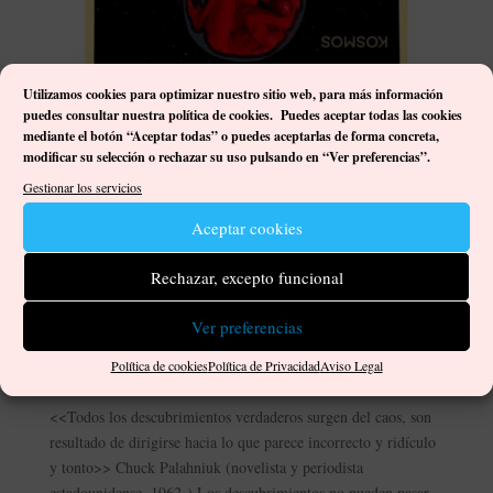
Utilizamos cookies para optimizar nuestro sitio web, p
ara más información
puedes consultar nuestra política de cookies. Puedes aceptar todas las cookies
mediante el botón “Aceptar todas” o puedes aceptarlas de forma concreta,
modificar su selección o rechazar su uso pulsando en “Ver preferencias”.
Gestionar los servicios
Aceptar cookies
Rechazar, excepto funcional
Descubriendo Kaos Kosmos, una (de)construcción de la
realidad
Ver preferencias
por
Damián José Ortega Gutiérrez
|
Abr 15, 2021
|
Artistas
,
Política de cookies
Política de Privacidad
Aviso Legal
Comentarios
,
Exposiciones
|
0 Comentarios
<<Todos los descubrimientos verdaderos surgen del caos, son
resultado de dirigirse hacia lo que parece incorrecto y ridículo
y tonto>> Chuck Palahniuk (novelista y periodista
estadounidense, 1962-) Los descubrimientos no pueden pasar