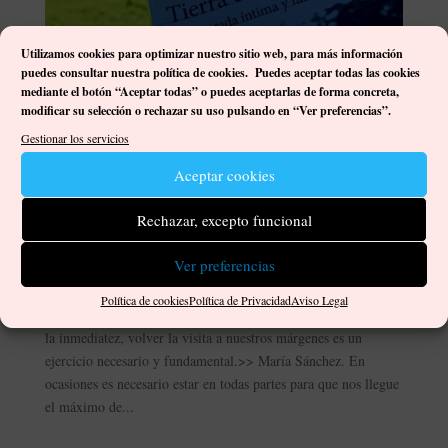
Utilizamos cookies para optimizar nuestro sitio web, p
ara más información
puedes consultar nuestra política de cookies. Puedes aceptar todas las cookies
mediante el botón “Aceptar todas” o puedes aceptarlas de forma concreta,
modificar su selección o rechazar su uso pulsando en “Ver preferencias”.
Gestionar los servicios
Aceptar cookies
Rechazar, excepto funcional
Tierra de mujeres, María Sánchez
por
Damián José Ortega Gutiérrez
|
Nov 12, 2023
|
Ver preferencias
Comentarios
,
Libros
,
Reflexiones
|
0 Comentarios
Política de cookies
Política de Privacidad
Aviso Legal
<<En un mundo en el que cada día manda más lo individual y
la inmediatez, volver la visita a nuestros márgenes es un
ejercicio necesario y fundamental.>> María Sánchez. En
ocasiones es necesario estar en todas partes para que nos llegue
el máximo de...