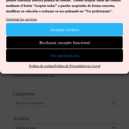
puedes consultar nuestra política de cookies. Puedes aceptar todas las cookies
mediante el botón “Aceptar todas” o puedes aceptarlas de forma concreta,
modificar su selección o rechazar su uso pulsando en “Ver preferencias”.
Una breve pero intensa ruta turística y cultural por
Gestionar los servicios
Lanzarote
Aceptar cookies
por
Damián José Ortega Gutiérrez
|
Jul 5, 2024
|
Artistas
,
Comentarios
,
Reflexiones
|
0 Comentarios
Rechazar, excepto funcional
Como hemos comentado en otras ocasiones, tomarse unos días
Ver preferencias
de descanso, alejarse de la rutina y de las prisas, no viene tan
mal sobre todo cuando nos dedicamos a aprender in situ y
Política de cookies
Política de Privacidad
Aviso Legal
descubrir aspectos de nuestra cultura y nuestro saber, que en
ocasiones conocíamos de...
Categorías
Categorías
Archivo
Archivo