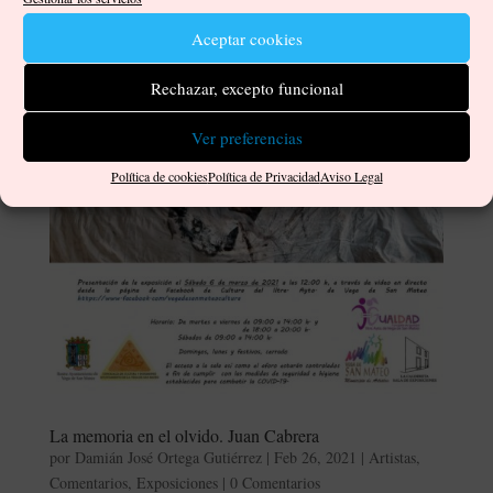
Aceptar cookies
Rechazar, excepto funcional
Ver preferencias
Política de cookies
Política de Privacidad
Aviso Legal
La memoria en el olvido. Juan Cabrera
por
Damián José Ortega Gutiérrez
|
Feb 26, 2021
|
Artistas
,
Comentarios
,
Exposiciones
|
0 Comentarios