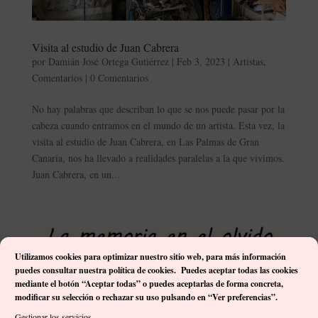
Visita al estudio de Juan Cabrera
por
Damián José Ortega Gutiérrez
|
Feb 3, 2023
|
Artistas
,
Comentarios
|
0 Comentarios
No hay palabras que describan lo que se nos puede pasar por la
cabeza cuando entramos en el mundo de un artista. Esta vez, la
visita al estudio de Juan Cabrera, en Las Palmas de Gran
Canaria, nos ha llevado a realidades paralelas a la que vivimos.
Juan Cabrera, en un...
Utilizamos cookies para optimizar nuestro sitio web, p
ara más información
puedes consultar nuestra política de cookies. Puedes aceptar todas las cookies
mediante el botón “Aceptar todas” o puedes aceptarlas de forma concreta,
modificar su selección o rechazar su uso pulsando en “Ver preferencias”.
Gestionar los servicios