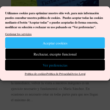
Utilizamos cookies para optimizar nuestro sitio web, p
ara más información
puedes consultar nuestra política de cookies. Puedes aceptar todas las cookies
mediante el botón “Aceptar todas” o puedes aceptarlas de forma concreta,
modificar su selección o rechazar su uso pulsando en “Ver preferencias”.
Gestionar los servicios
Aceptar cookies
Rechazar, excepto funcional
Tierra de mujeres, María Sánchez
por
Damián José Ortega Gutiérrez
|
Nov 12, 2023
|
Ver preferencias
Comentarios
,
Libros
,
Reflexiones
|
0 Comentarios
Política de cookies
Política de Privacidad
Aviso Legal
<<En un mundo en el que cada día manda más lo individual y
la inmediatez, volver la visita a nuestros márgenes es un
ejercicio necesario y fundamental.>> María Sánchez. En
ocasiones es necesario estar en todas partes para que nos llegue
el máximo de...