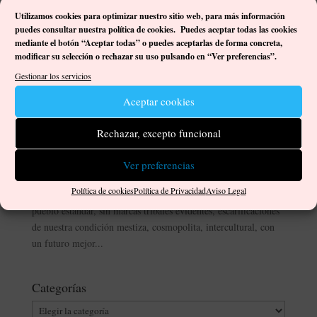
Utilizamos cookies para optimizar nuestro sitio web, p
ara más información
puedes consultar nuestra política de cookies. Puedes aceptar todas las cookies
mediante el botón “Aceptar todas” o puedes aceptarlas de forma concreta,
modificar su selección o rechazar su uso pulsando en “Ver preferencias”.
Gestionar los servicios
Aceptar cookies
Encuentros con la creatividad: Ángel Sánchez
por
Damián José Ortega Gutiérrez
|
Dic 19, 2021
|
Artistas
,
Rechazar, excepto funcional
Encuentros con la creatividad
,
Libros
|
0 Comentarios
Ver preferencias
<<Ser canario es un orgullo, un timbre de honor, pero hay que
Política de cookies
Política de Privacidad
Aviso Legal
trabajarlo mucho más, si no queremos disolvernos en un
pueblo estándar, sin marcas tribales evidentes, escarificaciones
de nuestra condición mestiza, cosmopolita, intercultural, con
un futuro mejor...
Categorías
Categorías