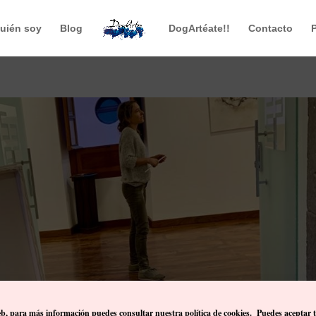
uién soy
Blog
DogArtéate!!
Contacto
eb, p
ara más información puedes consultar nuestra política de cookies. Puedes aceptar 