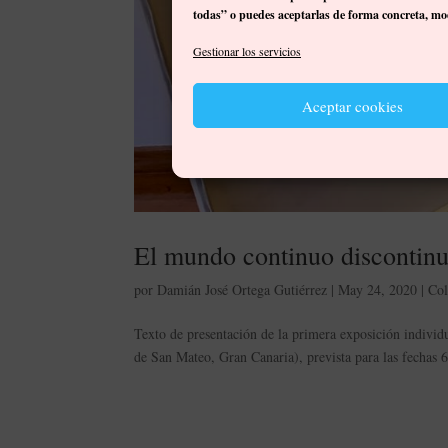
todas” o puedes aceptarlas de forma concreta, mod
Gestionar los servicios
Aceptar cookies
El mundo continuo discontin
por
Damián José Ortega Gutiérrez
|
May 24, 2020
|
Col
Texto de presentación de la primera exposición indivi
de San Mateo, Gran Canaria), prevista para las fechas 6