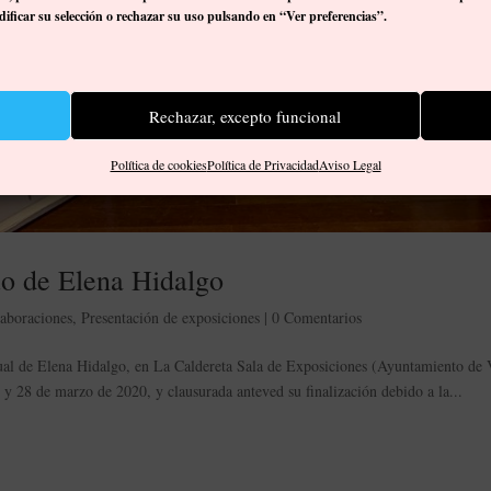
ificar su selección o rechazar su uso pulsando en “Ver preferencias”.
Rechazar, excepto funcional
Política de cookies
Política de Privacidad
Aviso Legal
uo de Elena Hidalgo
aboraciones
,
Presentación de exposiciones
|
0 Comentarios
dual de Elena Hidalgo, en La Caldereta Sala de Exposiciones (Ayuntamiento de
 y 28 de marzo de 2020, y clausurada anteved su finalización debido a la...