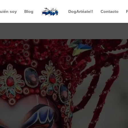
uién soy
Blog
DogArtéate!!
Contacto