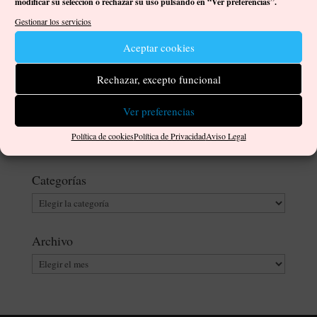
modificar su selección o rechazar su uso pulsando en “Ver preferencias”.
Atesorando Patrimonio 4
Gestionar los servicios
por
Damián José Ortega Gutiérrez
|
May 9, 2022
|
Artistas
|
0
Comentarios
Aceptar cookies
Continúan las exposiciones y los proyectos museísticos en la
Rechazar, excepto funcional
isla de Gran Canaria. «Atesorando Patrimonio 4» es una
oportunidad en la Casa dude Colón, en Las Palmas de Gran
Ver preferencias
Canaria, de ver de cerca las adquisiciones realizadas por el
Cabildo Insular para su red de...
Política de cookies
Política de Privacidad
Aviso Legal
Categorías
Categorías
Archivo
Archivo