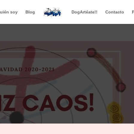
uién soy
Blog
DogArtéate!!
Contacto