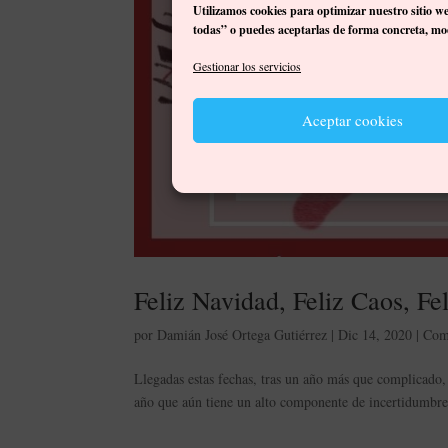
Utilizamos cookies para optimizar nuestro sitio w
todas” o puedes aceptarlas de forma concreta, mod
Gestionar los servicios
Aceptar cookies
Feliz Navidad, Feliz Caos, Fe
por
Damián José Ortega Gutiérrez
|
Dic 14, 2020
|
Com
Llegadas estas fechas, tras un año más que complicado,
año que aún tiene un alto componente de incertidumbre. 