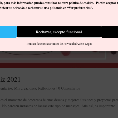
eb, p
ara más información puedes consultar nuestra política de cookies. Puedes aceptar 
ificar su selección o rechazar su uso pulsando en “Ver preferencias”.
Rechazar, excepto funcional
Política de cookies
Política de Privacidad
Aviso Legal
liz 2021
entarios
,
Mis creaciones
,
Reflexiones
|
0 Comentarios
 es el momento de desearnos buenos deseos y mejores ilusiones y proyectos par
No parecen instantes de lanzar este tipo de mensajes. Aún así, es importante..