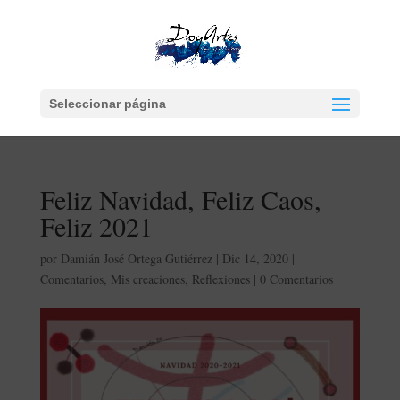
Seleccionar página
Feliz Navidad, Feliz Caos,
Feliz 2021
por
Damián José Ortega Gutiérrez
|
Dic 14, 2020
|
Comentarios
,
Mis creaciones
,
Reflexiones
|
0 Comentarios