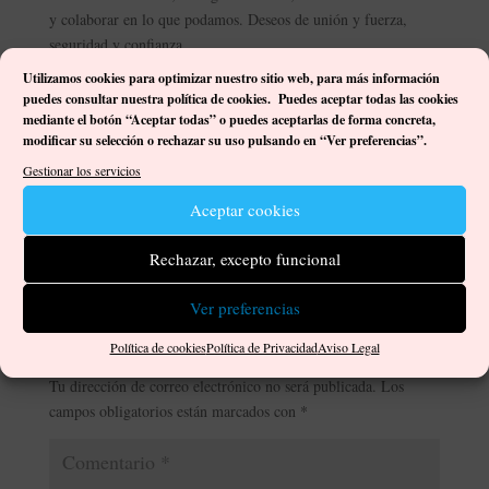
y colaborar en lo que podamos. Deseos de unión y fuerza,
seguridad y confianza.
Utilizamos cookies para optimizar nuestro sitio web, p
ara más información
DogArtes
Con pocas palabras y con muchas ganas, desde
puedes consultar nuestra política de cookies. Puedes aceptar todas las cookies
Espacio para las Artes
, les deseamos una Feliz Navidad y un
mediante el botón “Aceptar todas” o puedes aceptarlas de forma concreta,
muy próspero y gran Año 2021.
modificar su selección o rechazar su uso pulsando en “Ver preferencias”.
Gestionar los servicios
Ilusión, emoción, pasión, mucha reflexión… la palabra que
prefiramos para cada momento. Y, sobre todo, siempre
Aceptar cookies
adelante.
Rechazar, excepto funcional
Ver preferencias
Enviar comentario
Política de cookies
Política de Privacidad
Aviso Legal
Tu dirección de correo electrónico no será publicada.
Los
campos obligatorios están marcados con
*