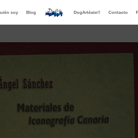
uién soy
Blog
DogArtéate!!
Contacto