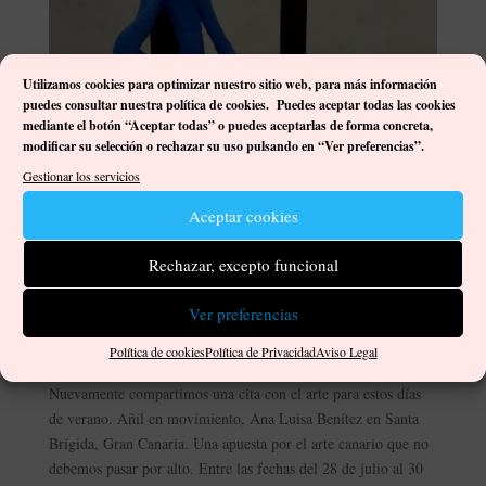
Utilizamos cookies para optimizar nuestro sitio web, p
ara más información
puedes consultar nuestra política de cookies. Puedes aceptar todas las cookies
mediante el botón “Aceptar todas” o puedes aceptarlas de forma concreta,
modificar su selección o rechazar su uso pulsando en “Ver preferencias”.
Gestionar los servicios
Aceptar cookies
Rechazar, excepto funcional
Añil en movimiento, Ana Luisa Benítez en Santa
Brígida
Ver preferencias
por
Damián José Ortega Gutiérrez
|
Ago 2, 2022
|
Artistas
,
Exposiciones
|
0 Comentarios
Política de cookies
Política de Privacidad
Aviso Legal
Nuevamente compartimos una cita con el arte para estos días
de verano. Añil en movimiento, Ana Luisa Benítez en Santa
Brígida, Gran Canaria. Una apuesta por el arte canario que no
debemos pasar por alto. Entre las fechas del 28 de julio al 30