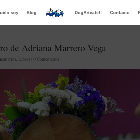
uién soy
Blog
DogArtéate!!
Contacto
bro de Adriana Marrero Vega
entarios
,
Libros
|
0 Comentarios