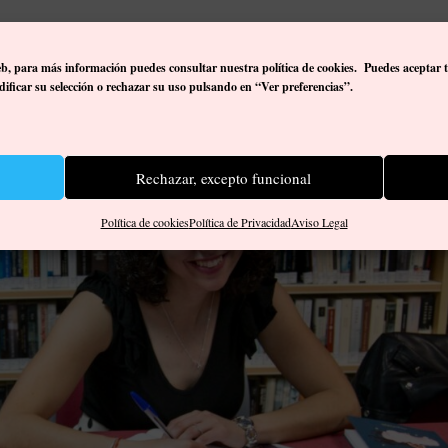
os, esta joven autora expresa que se trata de un libro dedicado a la mujer, y ta
ento sienten y expresan sus emociones. Y dedicado también a todas esas emoci
eb, p
ara más información puedes consultar nuestra política de cookies. Puedes aceptar 
 quienes somos.
ificar su selección o rechazar su uso pulsando en “Ver preferencias”.
Rechazar, excepto funcional
Política de cookies
Política de Privacidad
Aviso Legal