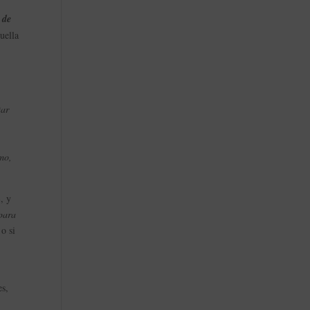
 de
uella
tar
smo,
, y
 para
o si
es,