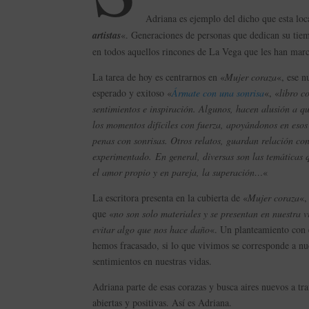
Adriana es ejemplo del dicho que esta lo
artistas
«. Generaciones de personas que dedican su tiemp
en todos aquellos rincones de La Vega que les han mar
La tarea de hoy es centrarnos en «
Mujer coraza
«, ese 
esperado y exitoso «
Ármate con una sonrisa
«, «
libro c
sentimientos e inspiración. Algunos, hacen alusión a qu
los momentos difíciles con fuerza, apoyándonos en esos
penas con sonrisas. Otros relatos, guardan relación co
experimentado. En general, diversas son las temáticas q
el amor propio y en pareja, la superación…
«
La escritora presenta en la cubierta de «
Mujer coraza
«,
que «
no son solo materiales y se presentan en nuestra 
evitar algo que nos hace daño
«. Un planteamiento con 
hemos fracasado, si lo que vivimos se corresponde a nue
sentimientos en nuestras vidas.
Adriana parte de esas corazas y busca aires nuevos a tr
abiertas y positivas. Así es Adriana.