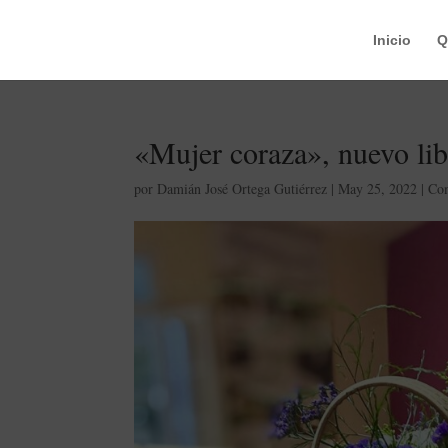
Inicio
Q
«Mujer coraza», nuevo li
por
Damián José Ortega Gutiérrez
|
May 25, 2022
|
Com