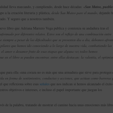
calidad lleva marcando, y cumpliendo, desde hace décadas: «
San Mateo, pueblo
o a la creación literaria y plástica,
desde San Mateo pare el mundo
, dejando h
cado. Y seguro que a nosotros también.
nuevo libro que Adriana Marrero Vega publica y comienza su andadura tras el
onformado por diferentes relatos. Estos son el reflejo de una combinación entre
e siempre a pesar de las dificultades que se presenten día a día, debemos afron
 pilares que hemos ido conociendo a lo largo de nuestra vida, combatiendo las
n el amor o desamor fruto de esas etapas que alguna vez todos hemos
ue en el libro se pueden encontrar, entre ellas destacan: la valentía, el optimi
 que para ella «una coraza no es más que una armadura que sirve para proteger»
vida en forma de sentimientos, conductas y acciones, que actúan como barreras
el que reflexiona sobre esas
señales
que nos indican si hemos alcanzado el éxito 
stros objetivos e intereses, e incluso el papel importante que juegan los
avés de la palabra, tratando de mostrar el camino hacia unas emociones más libr