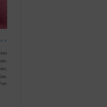
ok 📱
isas
ean
.
nto,
lan.
Vega.
n
u