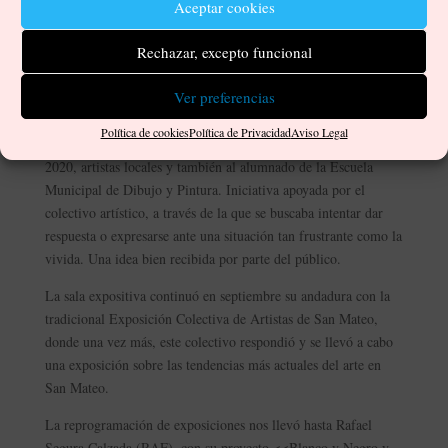
Tras la reactivación gradual de la actividad habitual, La
Aceptar cookies
Caldereta fue reubicando las exposiciones suspendidas a la vez
Rechazar, excepto funcional
que se vio en el reto de reprogramar de la nada para cubrir
fechas que habían quedado vacías. Y la primera exposición tras
Ver preferencias
el confinamiento, <<Exprésate Realidad Exprésate>>, fue uno
de los resultados de esa imprevista reinvención. En este
Política de cookies
Política de Privacidad
Aviso Legal
proyecto se animó a participar a artistas que tenían fecha para
2020, artistas locales y también al alumnado de la Escuela
Municipal de Dibujo y Pintura. Iniciativa apoyada por el
colectivo artístico, a través de la que se buscaba intentar dar
respuesta o expresarse ante una situación tan frustrante como la
vivida. Una idea bien recibida por parte del público.
La sala expositiva continuó en septiembre su andadura con la
tradicional Exposición Colectiva de Artistas de San Mateo,
donde una vez más, este colectivo respondió y se llevó a cabo
una exposición sobre las tendencias más actuales del arte en
San Mateo.
La reprogramación de exposiciones nos llevó hasta Rafael
Segura Calzada (RAF), con su proyecto <<Blanco y Negro y