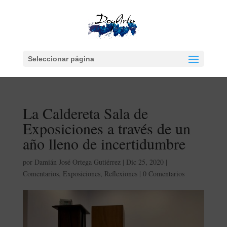
Seleccionar página
La Caldereta Sala de
Exposiciones a través de un
año lleno de incertidumbre
por
Damián José Ortega Gutiérrez
|
Dic 25, 2020
|
Comentarios
,
Exposiciones
,
Reflexiones
|
0 Comentarios