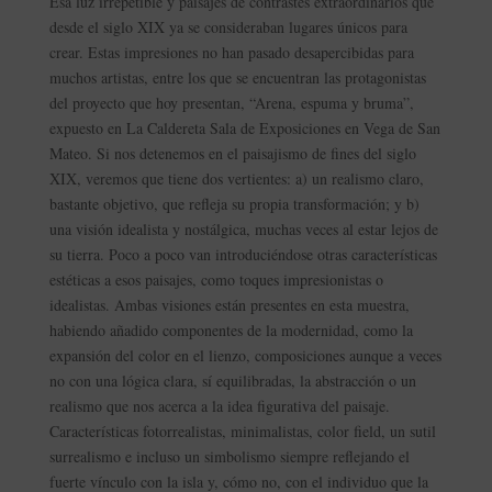
Esa luz irrepetible y paisajes de contrastes extraordinarios que
desde el siglo XIX ya se consideraban lugares únicos para
crear. Estas impresiones no han pasado desapercibidas para
muchos artistas, entre los que se encuentran las protagonistas
del proyecto que hoy presentan, “Arena, espuma y bruma”,
expuesto en La Caldereta Sala de Exposiciones en Vega de San
Mateo. Si nos detenemos en el paisajismo de fines del siglo
XIX, veremos que tiene dos vertientes: a) un realismo claro,
bastante objetivo, que refleja su propia transformación; y b)
una visión idealista y nostálgica, muchas veces al estar lejos de
su tierra. Poco a poco van introduciéndose otras características
estéticas a esos paisajes, como toques impresionistas o
idealistas. Ambas visiones están presentes en esta muestra,
habiendo añadido componentes de la modernidad, como la
expansión del color en el lienzo, composiciones aunque a veces
no con una lógica clara, sí equilibradas, la abstracción o un
realismo que nos acerca a la idea figurativa del paisaje.
Características fotorrealistas, minimalistas, color field, un sutil
surrealismo e incluso un simbolismo siempre reflejando el
fuerte vínculo con la isla y, cómo no, con el individuo que la