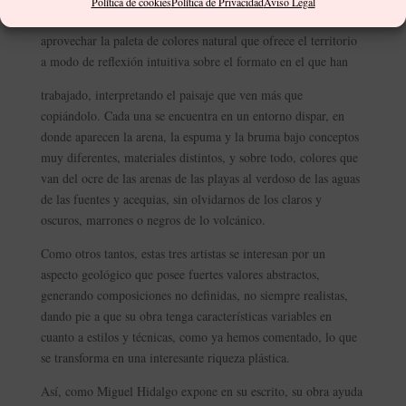
Política de cookies
Política de Privacidad
Aviso Legal
Esta idea es utilizada por Hernández, Díaz y Sarmiento para
aprovechar la paleta de colores natural que ofrece el territorio
a modo de reflexión intuitiva sobre el formato en el que han
trabajado, interpretando el paisaje que ven más que
copiándolo. Cada una se encuentra en un entorno dispar, en
donde aparecen la arena, la espuma y la bruma bajo conceptos
muy diferentes, materiales distintos, y sobre todo, colores que
van del ocre de las arenas de las playas al verdoso de las aguas
de las fuentes y acequias, sin olvidarnos de los claros y
oscuros, marrones o negros de lo volcánico.
Como otros tantos, estas tres artistas se interesan por un
aspecto geológico que posee fuertes valores abstractos,
generando composiciones no definidas, no siempre realistas,
dando pie a que su obra tenga características variables en
cuanto a estilos y técnicas, como ya hemos comentado, lo que
se transforma en una interesante riqueza plástica.
Así, como Miguel Hidalgo expone en su escrito, su obra ayuda