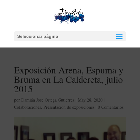
Seleccionar página
Exposición Arena, Espuma y
Bruma en La Caldereta, julio
2015
por
Damián José Ortega Gutiérrez
|
May 28, 2020
|
Colaboraciones
,
Presentación de exposiciones
|
0 Comentarios