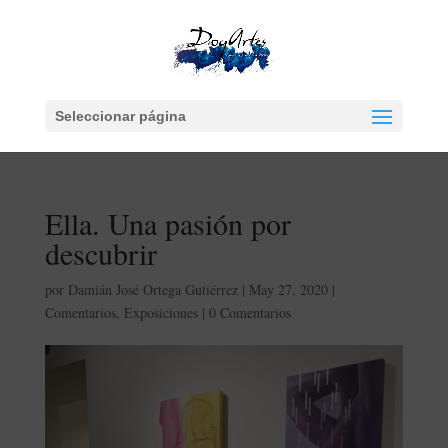
Seleccionar página
Ella. Una pasión por
descubrir
por
Damián José Ortega Gutiérrez
|
May 27, 2020
|
Comentarios
,
Exposiciones
|
0 Comentarios