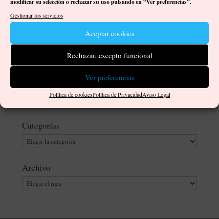
modificar su selección o rechazar su uso pulsando en “Ver preferencias”.
Gestionar los servicios
Descubriendo a Irene Hidalgo
por
DogArtes
|
Feb 12, 2026
|
0 Comentarios
Aceptar cookies
Por Irene Hidalgo, pintora. Hola, soy Irene Hidalgo, tengo 19
Rechazar, excepto funcional
años y soy pintora en Gran Canaria. Hace poco expuse en la
Sala de Exposiciones La Caldereta, un espacio cultural de San
Ver preferencias
Mateo, dentro del Circuito Itineraria de Artes Plásticas
2025/2026, del Cabildo de...
Política de cookies
Política de Privacidad
Aviso Legal
Categorías
Categorías
Archivo
Archivo